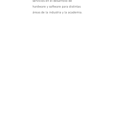
servicios en el desarrollo de
hardware y software para distintas
áreas de la industria y la academia.
Hector Contreras
Edición de video
Comunicador Audiovisual, Director
de Cine Publicitario, Editor-
Compositor gráfico en plataforma
Adobe,
Colorista en Davinci Resolve.
Oscar Medina
Director técnico
Jefe del área Audiovisual del Teatro
Municipal donde trabaja desde hace
34 años en espectáculos de ópera y
ballet . Estudió sonido lo que con el
tiempo derivó en el área de video
registros y animaciones. Destaca la